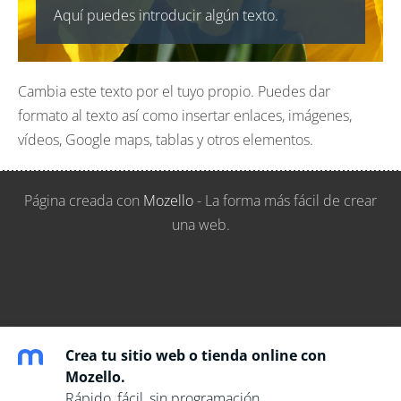
Aquí puedes introducir algún texto.
Cambia este texto por el tuyo propio. Puedes dar
formato al texto así como insertar enlaces, imágenes,
vídeos, Google maps, tablas y otros elementos.
Página creada con
Mozello
- La forma más fácil de crear
una web.
Crea tu sitio web o tienda online con
Mozello.
Rápido, fácil, sin programación.